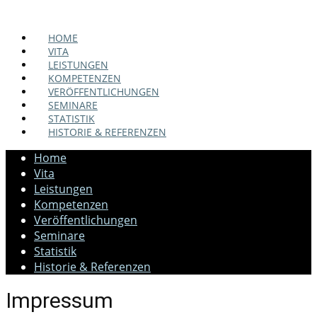
HOME
VITA
LEISTUNGEN
KOMPETENZEN
VERÖFFENTLICHUNGEN
SEMINARE
STATISTIK
HISTORIE & REFERENZEN
Home
Vita
Leistungen
Kompetenzen
Veröffentlichungen
Seminare
Statistik
Historie & Referenzen
Impressum